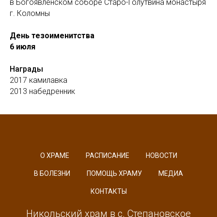
в Богоявленском соборе Старо-Голутвина монастыря
г. Коломны
День тезоименитства
6 июля
Награды
2017 камилавка
2013 набедренник
О ХРАМЕ
РАСПИСАНИЕ
НОВОСТИ
В БОЛЕЗНИ
ПОМОЩЬ ХРАМУ
МЕДИА
КОНТАКТЫ
Никольский храм в с. Степановское